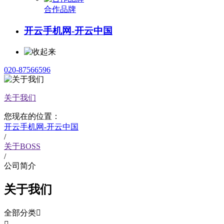
合作品牌
开云手机网-开云中国
020-87566596
关于我们
您现在的位置：
开云手机网-开云中国
/
关于BOSS
/
公司简介
关于我们
全部分类
