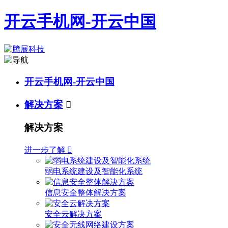
开云手机网-开云中国
开云手机网-开云中国
解决方案

解决方案
进一步了解

弱电系统建设及智能化系统
信息安全整体解决方案
安全云解决方案