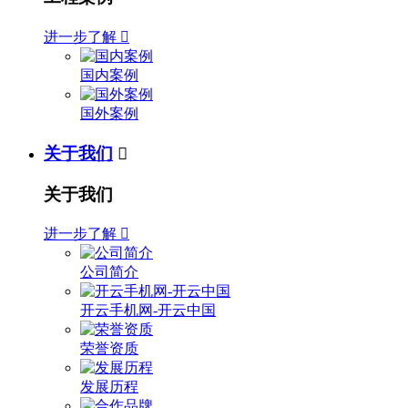
进一步了解

国内案例
国外案例
关于我们

关于我们
进一步了解

公司简介
开云手机网-开云中国
荣誉资质
发展历程