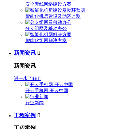
安全无线网络建设方案
智能化机房建设及动环监测
分支组网及移动办公
智能化组网解决方案
新闻资讯

新闻资讯
进一步了解

开云手机网-开云中国
行业新闻
工程案例

工程案例