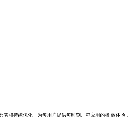
策略部署和持续优化，为每用户提供每时刻、每应用的极 致体验，