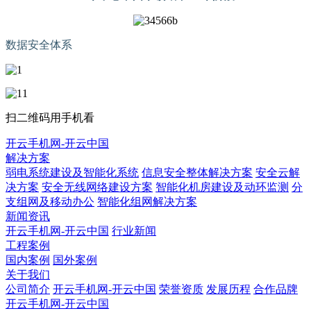
数据安全体系
扫二维码用手机看
开云手机网-开云中国
解决方案
弱电系统建设及智能化系统
信息安全整体解决方案
安全云解
决方案
安全无线网络建设方案
智能化机房建设及动环监测
分
支组网及移动办公
智能化组网解决方案
新闻资讯
开云手机网-开云中国
行业新闻
工程案例
国内案例
国外案例
关于我们
公司简介
开云手机网-开云中国
荣誉资质
发展历程
合作品牌
开云手机网-开云中国